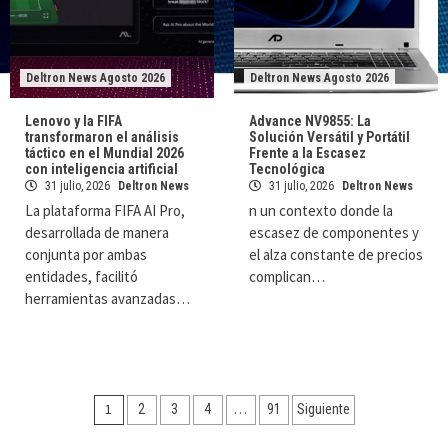
Deltron News Agosto 2026
Deltron News Agosto 2026
Lenovo y la FIFA
Advance NV9855: La
transformaron el análisis
Solución Versátil y Portátil
táctico en el Mundial 2026
Frente a la Escasez
con inteligencia artificial
Tecnológica
31 julio, 2026
Deltron News
31 julio, 2026
Deltron News
La plataforma FIFA AI Pro,
n un contexto donde la
desarrollada de manera
escasez de componentes y
conjunta por ambas
el alza constante de precios
entidades, facilitó
complican…
herramientas avanzadas…
Navegación
1
…
2
3
4
91
Siguiente
de