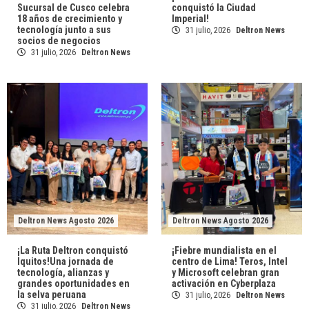
Sucursal de Cusco celebra
conquistó la Ciudad
18 años de crecimiento y
Imperial!
tecnología junto a sus
31 julio, 2026
Deltron News
socios de negocios
31 julio, 2026
Deltron News
Deltron News Agosto 2026
Deltron News Agosto 2026
¡La Ruta Deltron conquistó
¡Fiebre mundialista en el
Iquitos!Una jornada de
centro de Lima! Teros, Intel
tecnología, alianzas y
y Microsoft celebran gran
grandes oportunidades en
activación en Cyberplaza
la selva peruana
31 julio, 2026
Deltron News
31 julio, 2026
Deltron News