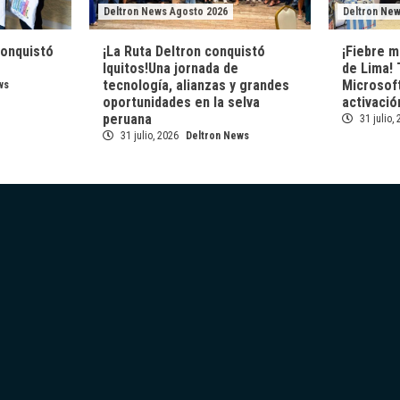
Deltron News Agosto 2026
Deltron Ne
conquistó
¡La Ruta Deltron conquistó
¡Fiebre m
Iquitos!Una jornada de
de Lima! 
tecnología, alianzas y grandes
Microsof
ws
oportunidades en la selva
activació
peruana
31 julio,
31 julio, 2026
Deltron News