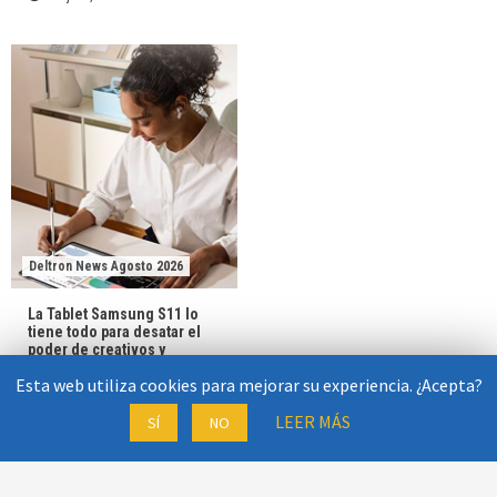
Deltron News Agosto 2026
La Tablet Samsung S11 lo
tiene todo para desatar el
poder de creativos y
ejecutivos
Esta web utiliza cookies para mejorar su experiencia. ¿Acepta?
31 julio, 2026
Deltron News
LEER MÁS
SÍ
NO