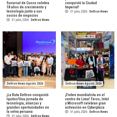
Sucursal de Cusco celebra
conquistó la Ciudad
18 años de crecimiento y
Imperial!
tecnología junto a sus
31 julio, 2026
Deltron News
socios de negocios
31 julio, 2026
Deltron News
Deltron News Agosto 2026
Deltron News Agosto 2026
¡La Ruta Deltron conquistó
¡Fiebre mundialista en el
Iquitos!Una jornada de
centro de Lima! Teros, Intel
tecnología, alianzas y
y Microsoft celebran gran
grandes oportunidades en
activación en Cyberplaza
la selva peruana
31 julio, 2026
Deltron News
31 julio, 2026
Deltron News