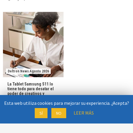
Deltron News Agosto 2026
La Tablet Samsung S11 lo
tiene todo para desatar el
poder de creativos y
ejecutivos
Esta web utiliza cookies para mejorar su experiencia. ¿Acepta?
31 julio, 2026
Deltron News
LEER MÁS
SÍ
NO