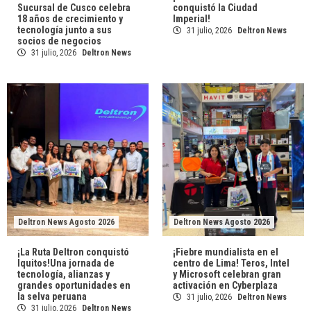
Sucursal de Cusco celebra
conquistó la Ciudad
18 años de crecimiento y
Imperial!
tecnología junto a sus
31 julio, 2026
Deltron News
socios de negocios
31 julio, 2026
Deltron News
Deltron News Agosto 2026
Deltron News Agosto 2026
¡La Ruta Deltron conquistó
¡Fiebre mundialista en el
Iquitos!Una jornada de
centro de Lima! Teros, Intel
tecnología, alianzas y
y Microsoft celebran gran
grandes oportunidades en
activación en Cyberplaza
la selva peruana
31 julio, 2026
Deltron News
31 julio, 2026
Deltron News