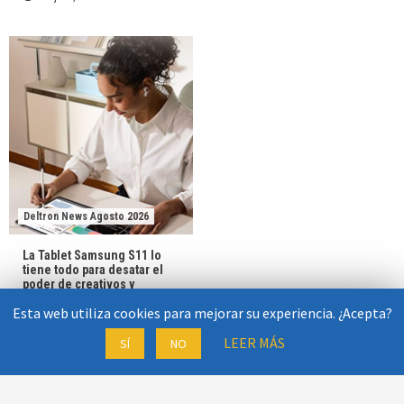
Deltron News Agosto 2026
La Tablet Samsung S11 lo
tiene todo para desatar el
poder de creativos y
ejecutivos
Esta web utiliza cookies para mejorar su experiencia. ¿Acepta?
31 julio, 2026
Deltron News
LEER MÁS
SÍ
NO