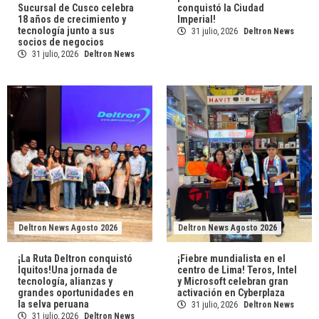
Sucursal de Cusco celebra
conquistó la Ciudad
18 años de crecimiento y
Imperial!
tecnología junto a sus
31 julio, 2026
Deltron News
socios de negocios
31 julio, 2026
Deltron News
Deltron News Agosto 2026
Deltron News Agosto 2026
¡La Ruta Deltron conquistó
¡Fiebre mundialista en el
Iquitos!Una jornada de
centro de Lima! Teros, Intel
tecnología, alianzas y
y Microsoft celebran gran
grandes oportunidades en
activación en Cyberplaza
la selva peruana
31 julio, 2026
Deltron News
31 julio, 2026
Deltron News